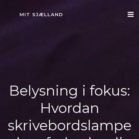
Videre
til
MIT SJÆLLAND
indhold
Belysning i fokus:
Hvordan
skrivebordslampe