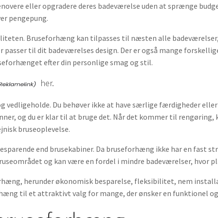
t renovere eller opgradere deres badeværelse uden at sprænge budg
hver pengepung.
liteten. Bruseforhæng kan tilpasses til næsten alle badeværelser,
 der passer til dit badeværelses design. Der er også mange forskell
useforhænget efter din personlige smag og stil.
her.
 vedligeholde. Du behøver ikke at have særlige færdigheder elle
ner, og du er klar til at bruge det. Når det kommer til rengøring,
ejnisk bruseoplevelse.
arende end brusekabiner. Da bruseforhæng ikke har en fast struktu
bruseområdet og kan være en fordel i mindre badeværelser, hvor pl
rhæng, herunder økonomisk besparelse, fleksibilitet, nem install
hæng til et attraktivt valg for mange, der ønsker en funktionel o