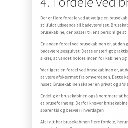
4. Fordele ved 
Der er flere fordele ved at vælge en brusekab
stilfuldt udseende til badeværelset. Brusekab
brusekabine, der passer til ens personlige sti
En anden fordel ved brusekabinen er, at den g
badeværelsesgulvet. Dette er særligt praktisk
sikrer, at vandet holdes inden for kabinen og
Yderligere en fordel ved brusekabinen er, at d
at være afskærmet fra omverdenen. Dette ka
huset. Brusekabinen skaber en privat og afsl
Endelig er brusekabinen også nemmere at hol
et bruseforhæng. Derfor kræver brusekabinen 
sparer tid og besvær i hverdagen.
Alt i alt har brusekabinen flere fordele, her