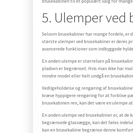
brusekabinen til et populært valg for mange, 
5. Ulemper ved 
Selvom brusekabiner har mange fordele, er der
største ulemper ved brusekabiner er deres p
avancerede funktioner som indbyggede hylder
En anden ulempe er størrelsen på brusekabi
pladsen er begrænset. Hvis man ikke har muli
mindre model eller helt undgå en brusekabin
Vedligeholdelse og rengøring af brusekabin
kræve hyppigere rengøring for at forblive pæne
brusekabinen ren, kan det være en ulempe at
En anden ulempe ved brusekabiner er, at de 
begrænsede glasvægge, kan det føles indeluk
kan en brusekabine begrænse denne komfort