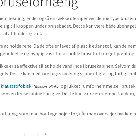
 bruseforhæng
em løsning, er der også en række ulemper ved denne type brusein
be sig til kroppen under brusebadet. Dette kan være både ubehage
til at holde sig væk.
t holde rene. Da de ofte er lavet af plastik eller stof, kan de ne
igeholdelse og hyppig vask for at holde bruseforhænget pænt og f
kke er så effektive til at holde vand inde i brusekabinen. Selvom
lv. Dette kan medføre fugtskader og skabe et glat og farligt mil
 klaustrofobisk
og lukket rumfornemmelse i brusek
 som en brusekabine kan give. Dette kan være en ulempe for dem, 
eforhæng, som man bør tage højde for, når man overvejer hvilken b