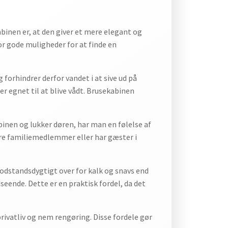
abinen er, at den giver et mere elegant og
or gode muligheder for at finde en
forhindrer derfor vandet i at sive ud på
er egnet til at blive vådt. Brusekabinen
abinen og lukker døren, har man en følelse af
re familiemedlemmer eller har gæster i
odstandsdygtigt over for kalk og snavs end
eende. Dette er en praktisk fordel, da det
rivatliv og nem rengøring. Disse fordele gør