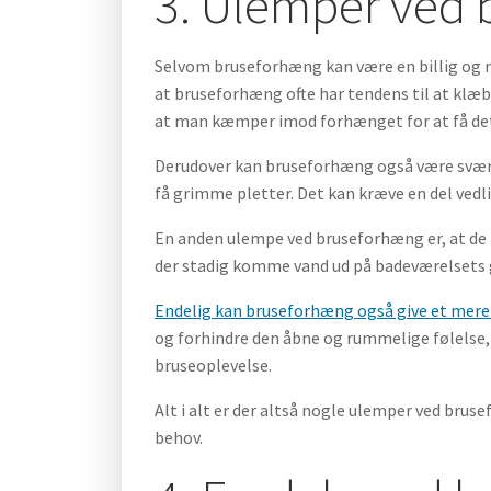
3. Ulemper ved
Selvom bruseforhæng kan være en billig og n
at bruseforhæng ofte har tendens til at klæ
at man kæmper imod forhænget for at få det 
Derudover kan bruseforhæng også være svære a
få grimme pletter. Det kan kræve en del vedl
En anden ulempe ved bruseforhæng er, at de i
der stadig komme vand ud på badeværelsets gu
Endelig kan bruseforhæng også give et mere
og forhindre den åbne og rummelige følelse,
bruseoplevelse.
Alt i alt er der altså nogle ulemper ved brus
behov.