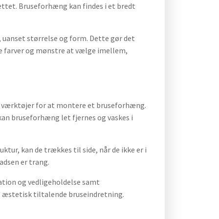
ettet. Bruseforhæng kan findes i et bredt
 uanset størrelse og form. Dette gør det
ige farver og mønstre at vælge imellem,
r værktøjer for at montere et bruseforhæng.
 kan bruseforhæng let fjernes og vaskes i
r, kan de trækkes til side, når de ikke er i
adsen er trang.
ation og vedligeholdelse samt
g æstetisk tiltalende bruseindretning.