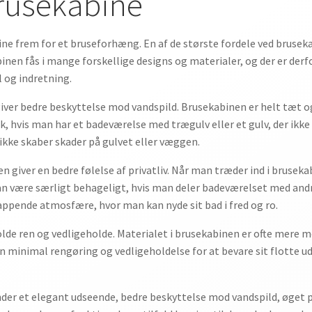
brusekabine
ine frem for et bruseforhæng. En af de største fordele ved brusek
inen fås i mange forskellige designs og materialer, og der er derf
l og indretning.
iver bedre beskyttelse mod vandspild. Brusekabinen er helt tæt og 
, hvis man har et badeværelse med trægulv eller et gulv, der ikke 
 ikke skaber skader på gulvet eller væggen.
en giver en bedre følelse af privatliv. Når man træder ind i brusek
n være særligt behageligt, hvis man deler badeværelset med and
appende atmosfære, hvor man kan nyde sit bad i fred og ro.
de ren og vedligeholde. Materialet i brusekabinen er ofte mere m
minimal rengøring og vedligeholdelse for at bevare sit flotte uds
under et elegant udseende, bedre beskyttelse mod vandspild, øget p