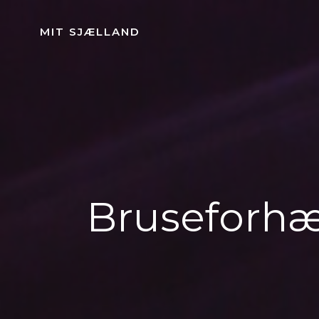
Videre
til
MIT SJÆLLAND
indhold
Bruseforhæ