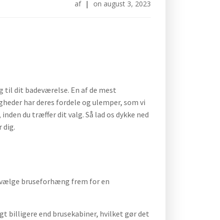
af
|
on
august 3, 2023
g til dit badeværelse. En af de mest
heder har deres fordele og ulemper, som vi
, inden du træffer dit valg. Så lad os dykke ned
 dig.
t vælge bruseforhæng frem for en
 billigere end brusekabiner, hvilket gør det