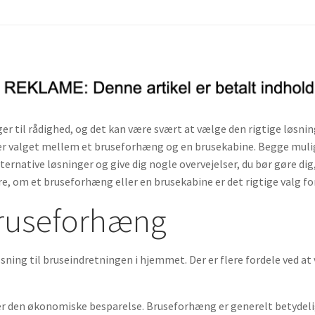
ger til rådighed, og det kan være svært at vælge den rigtige løsnin
 er valget mellem et bruseforhæng og en brusekabine. Begge mulig
 alternative løsninger og give dig nogle overvejelser, du bør gøre dig
e, om et bruseforhæng eller en brusekabine er det rigtige valg for
bruseforhæng
sning til bruseindretningen i hjemmet. Der er flere fordele ved a
r den økonomiske besparelse. Bruseforhæng er generelt betydeligt