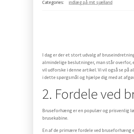
Categories:
indlæg på mit sjælland
I dag er der et stort udvalg af bruseindretnin
almindelige beslutninger, man står overfor,
vil udforske i denne artikel. Vi vil også se på
i dette spørgsmål og hjælpe dig med at afgør
2. Fordele ved 
Bruseforhæng er en populær og prisvenlig lø
brusekabine.
En af de primære fordele ved bruseforhæng e