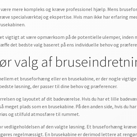
e være mere kompleks og kræve professionel hjælp. Mens brusefor
æve specialværktøj og ekspertise. Hvis man ikke har erfaring me
brusekabinen.
et vigtigt at være opmærksom på de potentielle ulemper, inden m
ræffe det bedste valg baseret på ens individuelle behov og præfere
før valg af bruseindretn
llem et bruseforhæng eller en brusekabine, er der nogle vigtige o
bedste løsning, der passer til dine behov og præferencer.
rrelsen og layoutet af dit badeværelse. Hvis du har et lille bade
så meget plads som en brusekabine. På den anden side, hvis du ha
uriøs og stilfuld atmosfære til rummet.
for vedligeholdelsen af den valgte løsning. Et bruseforhæng kræver
ngøres regelmæssigt. En brusekabine er derimod lettere at rengør