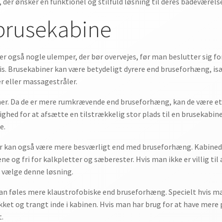
der ønsker en funktionel og stilfuld løsning til deres badeværels
brusekabine
 også nogle ulemper, der bør overvejes, før man beslutter sig for 
ris. Brusekabiner kan være betydeligt dyrere end bruseforhæng, i
 eller massagestråler.
ner. Da de er mere rumkrævende end bruseforhæng, kan de være et
ghed for at afsætte en tilstrækkelig stor plads til en brusekabin
e.
er kan også være mere besværligt end med bruseforhæng. Kabined
 og fri for kalkpletter og sæberester. Hvis man ikke er villig til 
 vælge denne løsning.
kan føles mere klaustrofobiske end bruseforhæng. Specielt hvis 
ket og trangt inde i kabinen. Hvis man har brug for at have mere
.