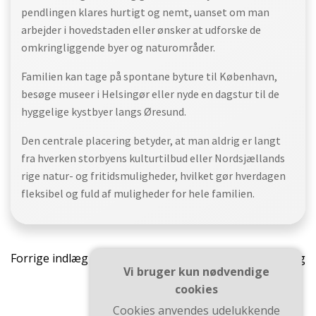
pendlingen klares hurtigt og nemt, uanset om man
arbejder i hovedstaden eller ønsker at udforske de
omkringliggende byer og naturområder.
Familien kan tage på spontane byture til København,
besøge museer i Helsingør eller nyde en dagstur til de
hyggelige kystbyer langs Øresund.
Den centrale placering betyder, at man aldrig er langt
fra hverken storbyens kulturtilbud eller Nordsjællands
rige natur- og fritidsmuligheder, hvilket gør hverdagen
fleksibel og fuld af muligheder for hele familien.
Indlægsnavigation
Indlæ
Forrige indlæg
Næste indlæg
Vi bruger kun nødvendige
cookies
Cookies anvendes udelukkende