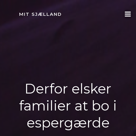
Videre
til
MIT SJÆLLAND
indhold
Derfor elsker
familier at bo i
espergærde