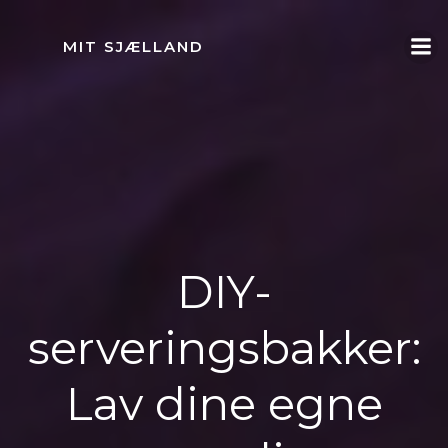
Videre
til
MIT SJÆLLAND
indhold
DIY-
serveringsbakker:
Lav dine egne