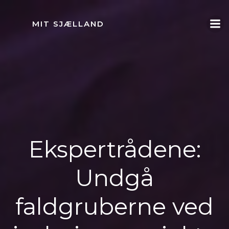
Videre
til
MIT SJÆLLAND
indhold
Ekspertrådene:
Undgå
faldgruberne ved