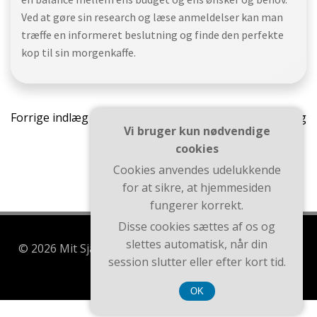
Ved at gøre sin research og læse anmeldelser kan man
træffe en informeret beslutning og finde den perfekte
kop til sin morgenkaffe.
Indlægsnavigation
Indlæ
Forrige indlæg
Næste indlæg
Vi bruger kun nødvendige
cookies
Cookies anvendes udelukkende
for at sikre, at hjemmesiden
fungerer korrekt.
Disse cookies sættes af os og
slettes automatisk, når din
© 2026 Mit Sjælland. Bygget ved at bruge WordPress
session slutter eller efter kort tid.
og Brite Theme .
OK
CVR DK3740 7739