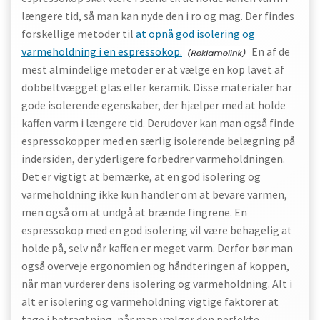
længere tid, så man kan nyde den i ro og mag. Der findes
forskellige metoder til
at opnå god isolering og
varmeholdning i en espressokop.
En af de
mest almindelige metoder er at vælge en kop lavet af
dobbeltvægget glas eller keramik. Disse materialer har
gode isolerende egenskaber, der hjælper med at holde
kaffen varm i længere tid. Derudover kan man også finde
espressokopper med en særlig isolerende belægning på
indersiden, der yderligere forbedrer varmeholdningen.
Det er vigtigt at bemærke, at en god isolering og
varmeholdning ikke kun handler om at bevare varmen,
men også om at undgå at brænde fingrene. En
espressokop med en god isolering vil være behagelig at
holde på, selv når kaffen er meget varm. Derfor bør man
også overveje ergonomien og håndteringen af koppen,
når man vurderer dens isolering og varmeholdning. Alt i
alt er isolering og varmeholdning vigtige faktorer at
tage i betragtning, når man vælger den perfekte