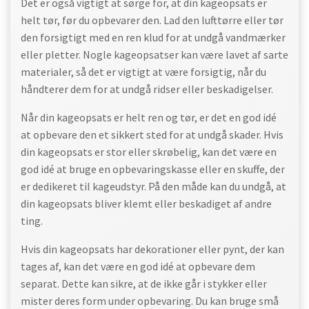
Det er også vigtigt at sørge for, at din kageopsats er
helt tør, før du opbevarer den. Lad den lufttørre eller tør
den forsigtigt med en ren klud for at undgå vandmærker
eller pletter. Nogle kageopsatser kan være lavet af sarte
materialer, så det er vigtigt at være forsigtig, når du
håndterer dem for at undgå ridser eller beskadigelser.
Når din kageopsats er helt ren og tør, er det en god idé
at opbevare den et sikkert sted for at undgå skader. Hvis
din kageopsats er stor eller skrøbelig, kan det være en
god idé at bruge en opbevaringskasse eller en skuffe, der
er dedikeret til kageudstyr. På den måde kan du undgå, at
din kageopsats bliver klemt eller beskadiget af andre
ting.
Hvis din kageopsats har dekorationer eller pynt, der kan
tages af, kan det være en god idé at opbevare dem
separat. Dette kan sikre, at de ikke går i stykker eller
mister deres form under opbevaring. Du kan bruge små