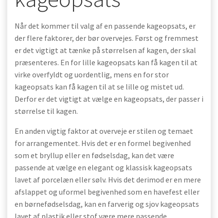
Når det kommer til valg af en passende kageopsats, er
der flere faktorer, der bør overvejes. Først og fremmest
er det vigtigt at tænke på størrelsen af kagen, der skal
præsenteres. En for lille kageopsats kan få kagen til at
virke overfyldt og uordentlig, mens en for stor
kageopsats kan få kagen til at se lille og mistet ud.
Derfor er det vigtigt at vælge en kageopsats, der passer i
størrelse til kagen.
En anden vigtig faktor at overveje er stilen og temaet
for arrangementet. Hvis det er en formel begivenhed
som et bryllup eller en fødselsdag, kan det være
passende at vælge en elegant og klassisk kageopsats
lavet af porcelæn eller sølv. Hvis det derimod er en mere
afslappet og uformel begivenhed som en havefest eller
en børnefødselsdag, kan en farverig og sjov kageopsats
lavet af plastik eller stof være mere passende.