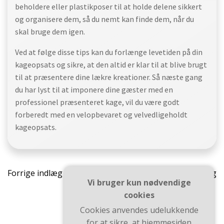
beholdere eller plastikposer til at holde delene sikkert
og organisere dem, så du nemt kan finde dem, når du
skal bruge dem igen.
Ved at følge disse tips kan du forlænge levetiden på din
kageopsats og sikre, at den altid er klar til at blive brugt
til at præsentere dine lækre kreationer. Så næste gang
du har lyst til at imponere dine gæster med en
professionel præsenteret kage, vil du være godt
forberedt med en velopbevaret og velvedligeholdt
kageopsats.
Indlægsnavigation
Indlæ
Forrige indlæg
Næste indlæg
Vi bruger kun nødvendige
cookies
Cookies anvendes udelukkende
for at sikre, at hjemmesiden