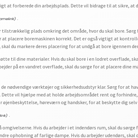
gt at forberede din arbejdsplads. Dette vil bidrage til at sikre, at 
.
r tilstrækkelig plads omkring det område, hvor du skal bore. Sørg f
 at placere boremaskinen korrekt. Det er også vigtigt at kontrolle
et, skal du markere deres placering for at undgå at bore igennem de
tøtte til dine materialer. Hvis du skal bore i en lodret overflade, sk
ejder på en vandret overflade, skal du sørge for at placere dine ma
e de nødvendige værktøjer og sikkerhedsudstyr klar. Sørg for at ha
 Dette vil hjælpe med at holde arbejdsområdet rent og forhindre, a
 øjenbeskyttelse, høreværn og handsker, for at beskytte dig selv
.
omgivelserne. Hvis du arbejder i et indendørs rum, skal du sørge f
ndre ophobning af farlige dampe. Hvis du arbejder udendørs, skal du