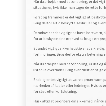
Når du arbejder med betonboring, er det vigti
situationer, hvis ikke man tager de rette forho
Først og fremmest er det vigtigt at beskytte 
Brug derfor altid beskyttelsesbriller og event
Derudover er det vigtigt at bære høreværn, 
for at beskytte dine ører ved at bruge ørepr
Et andet vigtigt sikkerhedstip er at sikre dig
forhindringer. Brug derfor ekstra belysning e
Når du arbejder med betonboring, er det også v
ustabile overflader. Brug eventuelt en stige e
Endelig er det vigtigt at være opmærksom på d
nærheden af kabler eller ledninger. Hvis du er 
for stød eller kortslutning.
Husk altid at prioritere din sikkerhed, når d