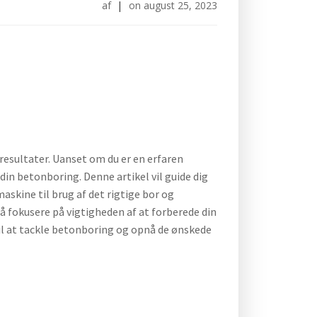
af
|
on
august 25, 2023
resultater. Uanset om du er en erfaren
 din betonboring. Denne artikel vil guide dig
askine til brug af det rigtige bor og
gså fokusere på vigtigheden af at forberede din
 til at tackle betonboring og opnå de ønskede