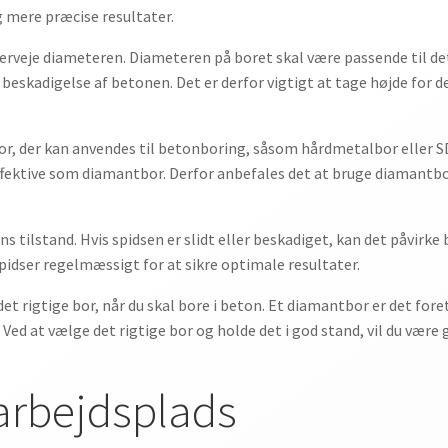
og mere præcise resultater.
rveje diameteren. Diameteren på boret skal være passende til det h
ler beskadigelse af betonen. Det er derfor vigtigt at tage højde for
r, der kan anvendes til betonboring, såsom hårdmetalbor eller SDS
effektive som diamantbor. Derfor anbefales det at bruge diamantbor
ilstand. Hvis spidsen er slidt eller beskadiget, kan det påvirke b
spidser regelmæssigt for at sikre optimale resultater.
 rigtige bor, når du skal bore i beton. Et diamantbor er det fore
ed at vælge det rigtige bor og holde det i god stand, vil du være 
 arbejdsplads