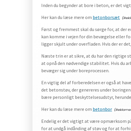
Inden du begynder at bore i beton, er det vigti
Her kan du læse mere om
betonborsæt
Først og fremmest skal du sørge for, at der e
kan komme i vejen for din bevægelse eller for
ligger skjult under overfladen. Hvis der er d
Næste trin er at sikre, at du har den rigtige s
at opnå den nødvendige stabilitet. Hvis du arb
bevæger sig under boreprocessen.
En vigtig del af forberedelsen er også at hav
det betonstøv, der genereres under boringen.
bære personligt beskyttelsesudstyr, herunder
Her kan du læse mere om
betonbor
Endelig er det vigtigt at være opmærksom på 
for at undgå indånding af støv og for at forhi