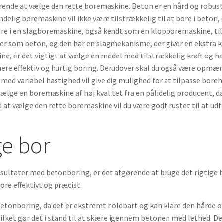
ende at vælge den rette boremaskine. Beton er en hård og robust 
elig boremaskine vil ikke være tilstrækkelig til at bore i beton, 
tere i en slagboremaskine, også kendt som en klopboremaskine, ti
aler som beton, og den har en slagmekanisme, der giver en ekstra kr
ne, er det vigtigt at vælge en model med tilstrækkelig kraft og 
n mere effektiv og hurtig boring. Derudover skal du også være op
med variabel hastighed vil give dig mulighed for at tilpasse bore
lge en boremaskine af høj kvalitet fra en pålidelig producent, da 
 at vælge den rette boremaskine vil du være godt rustet til at u
ge bor
sultater med betonboring, er det afgørende at bruge det rigtige b
bore effektivt og præcist.
betonboring, da det er ekstremt holdbart og kan klare den hårde 
ilket gør det i stand til at skære igennem betonen med lethed. De