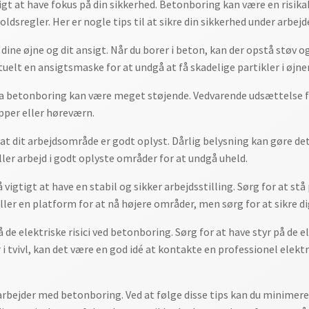
gt at have fokus på din sikkerhed. Betonboring kan være en risika
ldsregler. Her er nogle tips til at sikre din sikkerhed under arbejd
dine øjne og dit ansigt. Når du borer i beton, kan der opstå støv o
uelt en ansigtsmaske for at undgå at få skadelige partikler i øjnen
da betonboring kan være meget støjende. Vedvarende udsættelse fo
opper eller høreværn.
, at dit arbejdsområde er godt oplyst. Dårlig belysning kan gøre det
ller arbejd i godt oplyste områder for at undgå uheld.
igtigt at have en stabil og sikker arbejdsstilling. Sørg for at stå
ller en platform for at nå højere områder, men sørg for at sikre dig
e elektriske risici ved betonboring. Sørg for at have styr på de e
i tvivl, kan det være en god idé at kontakte en professionel elektri
u arbejder med betonboring. Ved at følge disse tips kan du minimere