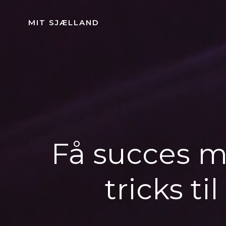
Videre
til
MIT SJÆLLAND
indhold
Få succes m
tricks ti