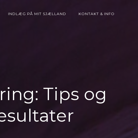
INDLÆG PÅ MIT SJÆLLAND
KONTAKT & INFO
ing: Tips og
resultater