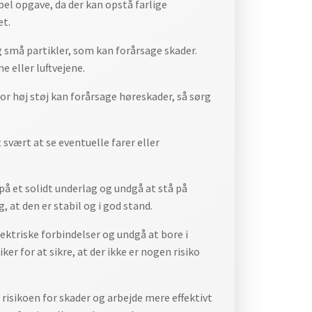
bel opgave, da der kan opstå farlige
et.
g små partikler, som kan forårsage skader.
e eller luftvejene.
r høj støj kan forårsage høreskader, så sørg
 svært at se eventuelle farer eller
 på et solidt underlag og undgå at stå på
, at den er stabil og i god stand.
lektriske forbindelser og undgå at bore i
ker for at sikre, at der ikke er nogen risiko
 risikoen for skader og arbejde mere effektivt