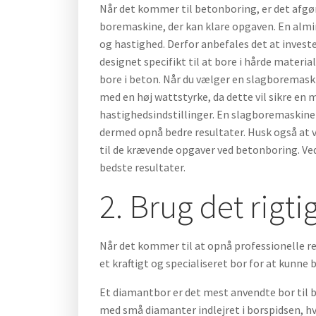
Når det kommer til betonboring, er det afgør
boremaskine, der kan klare opgaven. En almind
og hastighed. Derfor anbefales det at inves
designet specifikt til at bore i hårde materi
bore i beton. Når du vælger en slagboremaski
med en høj wattstyrke, da dette vil sikre e
hastighedsindstillinger. En slagboremaskine 
dermed opnå bedre resultater. Husk også at væ
til de krævende opgaver ved betonboring. Ved
bedste resultater.
2. Brug det rigti
Når det kommer til at opnå professionelle re
et kraftigt og specialiseret bor for at kunne 
Et diamantbor er det mest anvendte bor til 
med små diamanter indlejret i borspidsen, hv