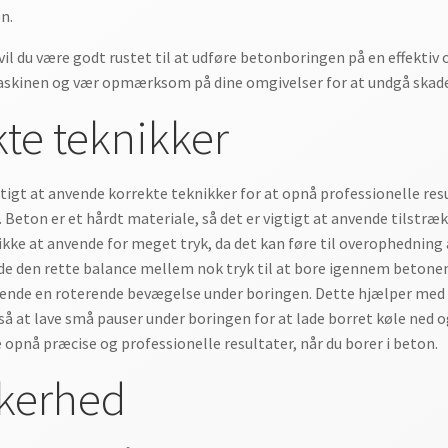
n.
vil du være godt rustet til at udføre betonboringen på en effektiv 
askinen og vær opmærksom på dine omgivelser for at undgå skade
te teknikker
gtigt at anvende korrekte teknikker for at opnå professionelle resul
Beton er et hårdt materiale, så det er vigtigt at anvende tilstrækk
ikke at anvende for meget tryk, da det kan føre til overophedning 
inde den rette balance mellem nok tryk til at bore igennem betone
nvende en roterende bevægelse under boringen. Dette hjælper med 
 at lave små pauser under boringen for at lade borret køle ned o
 opnå præcise og professionelle resultater, når du borer i beton.
kkerhed