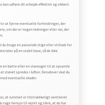
du kan udføre dit arbejde effektivt og sikkert.
or at fjerne eventuelle forhindringer, der
re, om der er nogen ledninger eller rør, der
m.
al du bruge en passende stige eller stillads for
terialer på en stabil base, så de ikke
ve en bøtte eller en støvsuger til at opsamle
t støvet spredes i luften. Derudover skal du
 mod eventuelle skader.
or, at rummet er tilstrækkeligt ventileret
 tage hensyn til vejret og sikre, at du har