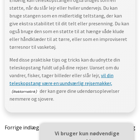
Endelig kan teleskopstangen også bruges som en
støtte, når du slår lejr eller hviler undervejs. Du kan
bruge stangen som en midlertidig teltstang, der kan
give ekstra stabilitet til dit telt eller presenning. Du kan
også bruge den som en støtte til at hænge våde klude
eller håndklæder til at tørre, eller som en improviseret
tørresnor til vasketøj.
Med disse praktiske tips og tricks kan du udnytte din
teleskopstang fuldt ud på dine rejser. Uanset om du
vandrer, fisker, tager billeder eller slår lejr,
vil din
teleskopstang være en uundværlig rejsemakker,
der kan gøre dine udendørsoplevelser
nemmere og sjovere.
Indlægsnavigation
Indlæ
Forrige indlæg
Næste indlæg
Vi bruger kun nødvendige