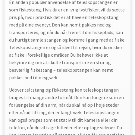
En anden populær anvendelse af teleskopstangen er
som fiskestang. Hvis du er en ivrig lystfisker, vil du sætte
pris på, hvor praktisk det er at have en teleskopstang
med på dine eventyr. Den kan nemt pakkes ned og
transporteres, og når du når frem til din fiskeplads, kan
du hurtigt samle stangen og komme i gang med at fiske.
Teleskopstangen er også ideel til rejser, hvor du ønsker
at fiske i forskellige områder. Du behøver ikke at
bekymre dig om at skulle transportere en stor og
besværlig fiskestang – teleskopstangen kan nemt
pakkes ned i din rygsæk.
Udover teltstang og fiskestang kan teleskopstangen
bruges til mange andre formål. Den kan fungere som en
forlængelse af din arm, når du skal nå op i høje steder
eller nå ud til ting, der er langt væk. Teleskopstangen
kan også bruges som et stativ til dit kamera eller din
telefon, når du vil tage billeder eller optage videoer. Du