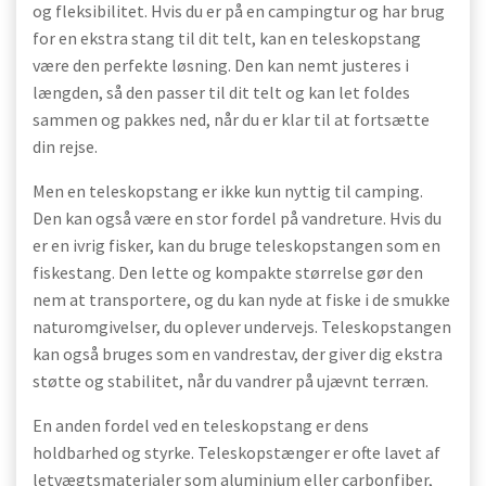
og fleksibilitet. Hvis du er på en campingtur og har brug
for en ekstra stang til dit telt, kan en teleskopstang
være den perfekte løsning. Den kan nemt justeres i
længden, så den passer til dit telt og kan let foldes
sammen og pakkes ned, når du er klar til at fortsætte
din rejse.
Men en teleskopstang er ikke kun nyttig til camping.
Den kan også være en stor fordel på vandreture. Hvis du
er en ivrig fisker, kan du bruge teleskopstangen som en
fiskestang. Den lette og kompakte størrelse gør den
nem at transportere, og du kan nyde at fiske i de smukke
naturomgivelser, du oplever undervejs. Teleskopstangen
kan også bruges som en vandrestav, der giver dig ekstra
støtte og stabilitet, når du vandrer på ujævnt terræn.
En anden fordel ved en teleskopstang er dens
holdbarhed og styrke. Teleskopstænger er ofte lavet af
letvægtsmaterialer som aluminium eller carbonfiber,