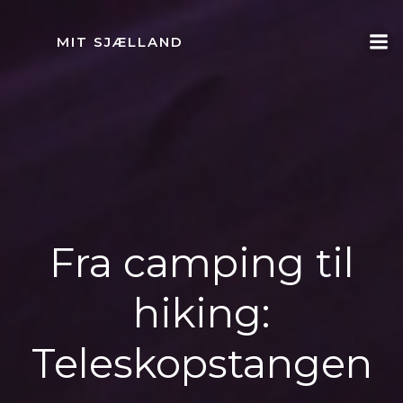
Videre
til
MIT SJÆLLAND
indhold
Fra camping til
hiking:
Teleskopstangen