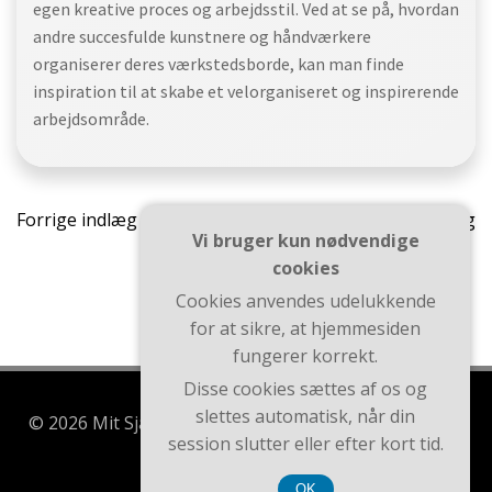
egen kreative proces og arbejdsstil. Ved at se på, hvordan
andre succesfulde kunstnere og håndværkere
organiserer deres værkstedsborde, kan man finde
inspiration til at skabe et velorganiseret og inspirerende
arbejdsområde.
Indlægsnavigation
Indlæ
Forrige indlæg
Næste indlæg
Vi bruger kun nødvendige
cookies
Cookies anvendes udelukkende
for at sikre, at hjemmesiden
fungerer korrekt.
Disse cookies sættes af os og
slettes automatisk, når din
© 2026 Mit Sjælland. Bygget ved at bruge WordPress
session slutter eller efter kort tid.
og Brite Theme .
OK