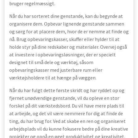
bruger regelmæssigt.
Når du har sorteret dine genstande, kan du begynde at
organisere dem. Opbevar lignende genstande sammen
og sørg for at placere dem, hvor de er nemme at finde og
nå. Brug opbevaringskasser, skuffer eller hylder til at
holde styr på dine redskaber og materialer. Overvej også
at investere i opbevaringsløsninger, der er specielt
designet til små dele og værktøj, såsom
opbevaringskasser med justerbare rum eller
værktøjsholdere til at hænge på væggen.
Når du har fulgt dette første skridt og har ryddet op og
fjernet unødvendige genstande, vil du opleve en stor
forskel på dit værkstedsbord. Du vil have mere plads til
at arbejde, og det vil være nemmere for dig at finde de
ting, du har brug for. Ved at skabe en ren og organiseret
arbejdsplads vil du kunne fokusere bedre på dine kreative
projekter og opnå en øget produktivitet og kreativitet.