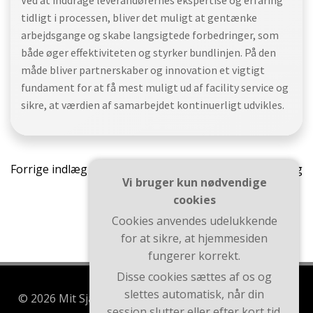
Ved at inddrage leverandørernes ekspertise og erfaring
tidligt i processen, bliver det muligt at gentænke
arbejdsgange og skabe langsigtede forbedringer, som
både øger effektiviteten og styrker bundlinjen. På den
måde bliver partnerskaber og innovation et vigtigt
fundament for at få mest muligt ud af facility service og
sikre, at værdien af samarbejdet kontinuerligt udvikles.
Indlægsnavigation
Indlæ
Forrige indlæg
Næste indlæg
Vi bruger kun nødvendige
cookies
Cookies anvendes udelukkende
for at sikre, at hjemmesiden
fungerer korrekt.
Disse cookies sættes af os og
slettes automatisk, når din
© 2026 Mit Sjælland. Bygget ved at bruge WordPress
session slutter eller efter kort tid.