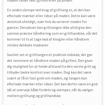
maden falder ned i grillen eller på jorden.
En anden ulempe ved brug af grilltang er, at den kan
efterlade mærker eller ridser på maden. Dette kan være
æstetisk uheldigt, især hvis du serverer maden for
gæster. Derudover kan grilltangen ikke altid give den
samme præcise håndtering som en grillhandske, når det
kommer til fx at tage kød af knogler eller håndtere
mindre delikate madvarer.
Samlet set er grilltangen et praktisk redskab, der gør
det nemmere at håndtere maden på grillen. Den giver
dig mulighed for at holde afstand fra den varme grill og
tilbyder bedre kontrol over maden. Dog kan det være
svært at få et fast greb om maden, og tangen kan
efterlade mærker eller ridser. Det kan derfor være en god
idé at overveje både fordele og ulemper, når du vælger
mellem grilltang og grillhandske.