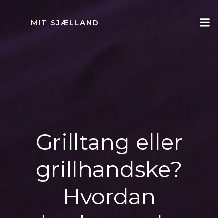
Videre
til
MIT SJÆLLAND
indhold
Grilltang eller
grillhandske?
Hvordan