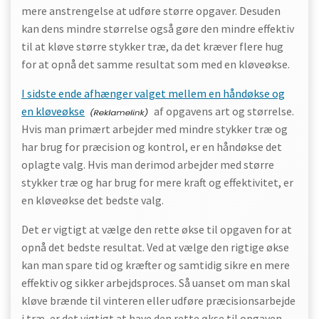
mere anstrengelse at udføre større opgaver. Desuden
kan dens mindre størrelse også gøre den mindre effektiv
til at kløve større stykker træ, da det kræver flere hug
for at opnå det samme resultat som med en kløveøkse.
I sidste ende afhænger valget mellem en håndøkse og
en kløveøkse
af opgavens art og størrelse.
Hvis man primært arbejder med mindre stykker træ og
har brug for præcision og kontrol, er en håndøkse det
oplagte valg. Hvis man derimod arbejder med større
stykker træ og har brug for mere kraft og effektivitet, er
en kløveøkse det bedste valg.
Det er vigtigt at vælge den rette økse til opgaven for at
opnå det bedste resultat. Ved at vælge den rigtige økse
kan man spare tid og kræfter og samtidig sikre en mere
effektiv og sikker arbejdsproces. Så uanset om man skal
kløve brænde til vinteren eller udføre præcisionsarbejde
i træ, er det vigtigt at have den rette økse til opgaven.