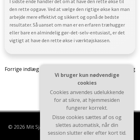
I sidste ende handler det om at have den rette økse til
den rette opgave. Ved at vælge den rigtige økse kan man
arbejde mere effektivt og sikkert og opnå de bedste
resultater. Så uanset om man er en erfaren træhugger
eller bare en almindelig gør-det-selv-entusiast, er det
vigtigt at have den rette økse i værktøjskassen.
Indlægsnavigation
Indlæ
Forrige indlæg
Næste indlæg
Vi bruger kun nødvendige
cookies
Cookies anvendes udelukkende
for at sikre, at hjemmesiden
fungerer korrekt.
Disse cookies sættes af os og
slettes automatisk, når din
© 2026 Mit Sjælland. Bygget ved at bruge WordPress
session slutter eller efter kort tid.
og Brite Theme .