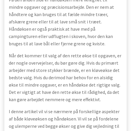
mindre opgaver og præcisionsarbejde. Den er nem at
håndtere og kan bruges til at fælde mindre træer,
afskære grene eller til at lave små snit i træet.
Håndøksen er også praktisk at have med på
campingturen eller udflugten i skoven, hvor den kan
bruges til at lave bål eller fjerne grene og kviste.
Når det kommer til valg af den rette økse til opgaven, er
der nogle overvejelser, du bør gøre dig. Hvis du primært
arbejder med store stykker brænde, er en kløveøkse det
bedste valg. Hvis du derimod har behov for en alsidig
økse til mindre opgaver, er en håndøkse det rigtige valg.
Det er vigtigt at have den rette økse til rådighed, da det
kan gøre arbejdet nemmere og mere effektivt.
I denne artikel vil vi se nærmere på forskellige aspekter
af både kløveøksen og håndøksen. Vi vil se på fordelene
og ulemperne ved begge økser og give dig vejledning til