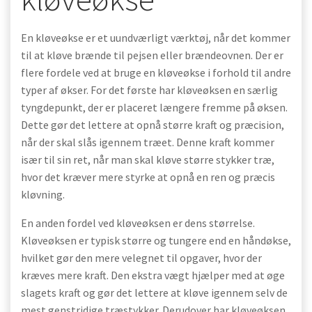
En kløveøkse er et uundværligt værktøj, når det kommer
til at kløve brænde til pejsen eller brændeovnen. Der er
flere fordele ved at bruge en kløveøkse i forhold til andre
typer af økser. For det første har kløveøksen en særlig
tyngdepunkt, der er placeret længere fremme på øksen.
Dette gør det lettere at opnå større kraft og præcision,
når der skal slås igennem træet. Denne kraft kommer
især til sin ret, når man skal kløve større stykker træ,
hvor det kræver mere styrke at opnå en ren og præcis
kløvning.
En anden fordel ved kløveøksen er dens størrelse.
Kløveøksen er typisk større og tungere end en håndøkse,
hvilket gør den mere velegnet til opgaver, hvor der
kræves mere kraft. Den ekstra vægt hjælper med at øge
slagets kraft og gør det lettere at kløve igennem selv de
mest genstridige træstykker. Derudover har kløveøksen