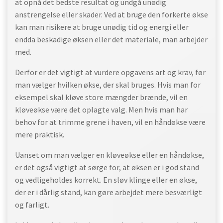
at opnå det bedste resultat og undgå unødig
anstrengelse eller skader. Ved at bruge den forkerte økse
kan man risikere at bruge unødig tid og energi eller
endda beskadige øksen eller det materiale, man arbejder
med.
Derfor er det vigtigt at vurdere opgavens art og krav, før
man vælger hvilken økse, der skal bruges. Hvis man for
eksempel skal kløve store mængder brænde, vil en
kløveøkse være det oplagte valg. Men hvis man har
behov for at trimme grene i haven, vil en håndøkse være
mere praktisk.
Uanset om man vælger en kløveøkse eller en håndøkse,
er det også vigtigt at sørge for, at øksen er i god stand
og vedligeholdes korrekt. En sløv klinge eller en økse,
der er i dårlig stand, kan gøre arbejdet mere besværligt
og farligt.