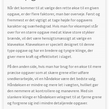
Når det kommer til at vælge den rette økse til en given
opgave, er der flere faktorer, man bør overveje. Først og
fremmest er det vigtigt at tage højde for opgavens
karakter og sværhedsgrad. Hvis man for eksempel står
over for en større opgave med at kløve store stykker
brænde, vil det være hensigtsmæssigt at vælge en
kløveøkse. Kløveøksen er specielt designet til denne
type opgave og har en bredere og tyngre klinge, der
giver mere kraft og effektivitet i slaget.
På den anden side, hvis man har brug for en økse til mere
præcise opgaver som at skære grene eller udføre
snedkerarbejde, vil en håndøkse være det bedste valg.
Håndøksen er mindre og mere let i vægten, hvilket gør
den nemmere at kontrollere og manøvrere. Med sin
slankere klinge er håndøksen velegnet til at fjerne grene
og forgrene sig ind i mindre detaljerede opgaver.