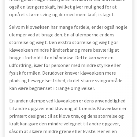
også en længere skaft, hvilket giver mulighed for at
opnå et større sving og dermed mere kraft i slaget.
Selvom kløveøksen har mange fordele, er der også nogle
ulemper ved at bruge den. En af ulemperne er dens
størrelse og vægt. Den ekstra størrelse og vægt gør
kløveøksen mindre håndterbar og mere besværlig at
bruge i forhold til en håndøkse. Dette kan være en
udfordring, især for personer med mindre styrke eller
fysisk formåen. Derudover kræver kløveøksen mere
plads og bevægelsesfrihed, da det større svingområde
kan være begrænset i trange omgivelser.
En anden ulempe ved kløveøksen er dens anvendelighed
til andre opgaver end kløvning af brænde. Kløveøksen er
primært designet til at kløve træ, og dens størrelse og
kraft kan gøre den mindre velegnet til andre opgaver,
såsom at skære mindre grene eller kviste. Her vil en