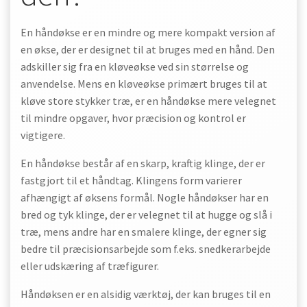
En håndøkse er en mindre og mere kompakt version af
en økse, der er designet til at bruges med en hånd. Den
adskiller sig fra en kløveøkse ved sin størrelse og
anvendelse. Mens en kløveøkse primært bruges til at
kløve store stykker træ, er en håndøkse mere velegnet
til mindre opgaver, hvor præcision og kontrol er
vigtigere.
En håndøkse består af en skarp, kraftig klinge, der er
fastgjort til et håndtag. Klingens form varierer
afhængigt af øksens formål. Nogle håndøkser har en
bred og tyk klinge, der er velegnet til at hugge og slå i
træ, mens andre har en smalere klinge, der egner sig
bedre til præcisionsarbejde som f.eks. snedkerarbejde
eller udskæring af træfigurer.
Håndøksen er en alsidig værktøj, der kan bruges til en