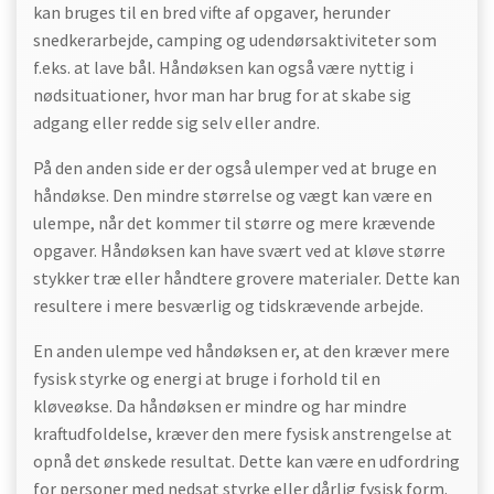
kan bruges til en bred vifte af opgaver, herunder
snedkerarbejde, camping og udendørsaktiviteter som
f.eks. at lave bål. Håndøksen kan også være nyttig i
nødsituationer, hvor man har brug for at skabe sig
adgang eller redde sig selv eller andre.
På den anden side er der også ulemper ved at bruge en
håndøkse. Den mindre størrelse og vægt kan være en
ulempe, når det kommer til større og mere krævende
opgaver. Håndøksen kan have svært ved at kløve større
stykker træ eller håndtere grovere materialer. Dette kan
resultere i mere besværlig og tidskrævende arbejde.
En anden ulempe ved håndøksen er, at den kræver mere
fysisk styrke og energi at bruge i forhold til en
kløveøkse. Da håndøksen er mindre og har mindre
kraftudfoldelse, kræver den mere fysisk anstrengelse at
opnå det ønskede resultat. Dette kan være en udfordring
for personer med nedsat styrke eller dårlig fysisk form.