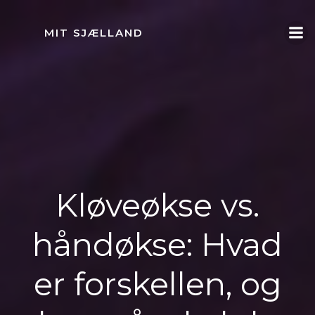
Videre
til
MIT SJÆLLAND
indhold
Kløveøkse vs.
håndøkse: Hvad
er forskellen, og