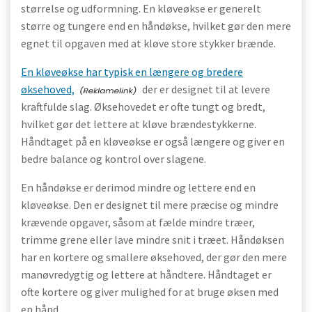
størrelse og udformning. En kløveøkse er generelt
større og tungere end en håndøkse, hvilket gør den mere
egnet til opgaven med at kløve store stykker brænde.
En kløveøkse har typisk en længere og bredere
øksehoved,
der er designet til at levere
kraftfulde slag. Øksehovedet er ofte tungt og bredt,
hvilket gør det lettere at kløve brændestykkerne.
Håndtaget på en kløveøkse er også længere og giver en
bedre balance og kontrol over slagene.
En håndøkse er derimod mindre og lettere end en
kløveøkse. Den er designet til mere præcise og mindre
krævende opgaver, såsom at fælde mindre træer,
trimme grene eller lave mindre snit i træet. Håndøksen
har en kortere og smallere øksehoved, der gør den mere
manøvredygtig og lettere at håndtere. Håndtaget er
ofte kortere og giver mulighed for at bruge øksen med
en hånd.