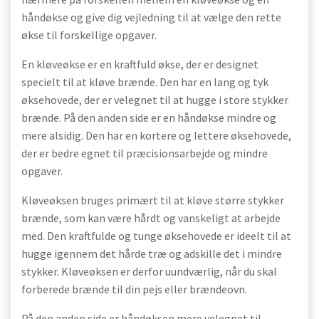
håndøkse og give dig vejledning til at vælge den rette
økse til forskellige opgaver.
En kløveøkse er en kraftfuld økse, der er designet
specielt til at kløve brænde. Den har en lang og tyk
øksehovede, der er velegnet til at hugge i store stykker
brænde. På den anden side er en håndøkse mindre og
mere alsidig. Den har en kortere og lettere øksehovede,
der er bedre egnet til præcisionsarbejde og mindre
opgaver.
Kløveøksen bruges primært til at kløve større stykker
brænde, som kan være hårdt og vanskeligt at arbejde
med. Den kraftfulde og tunge øksehovede er ideelt til at
hugge igennem det hårde træ og adskille det i mindre
stykker. Kløveøksen er derfor uundværlig, når du skal
forberede brænde til din pejs eller brændeovn.
På den anden side er håndøksen mere velegnet til