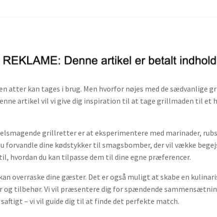
en atter kan tages i brug. Men hvorfor nøjes med de sædvanlige gr
e artikel vil vi give dig inspiration til at tage grillmaden til e
elsmagende grillretter er at eksperimentere med marinader, rubs o
 du forvandle dine kødstykker til smagsbomber, der vil vække begejs
til, hvordan du kan tilpasse dem til dine egne præferencer.
 kan overraske dine gæster. Det er også muligt at skabe en kulina
 og tilbehør. Vi vil præsentere dig for spændende sammensætninge
aftigt – vi vil guide dig til at finde det perfekte match.