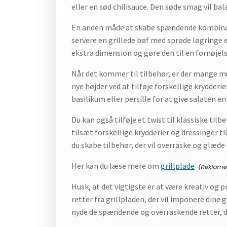
eller en sød chilisauce. Den søde smag vil bal
En anden måde at skabe spændende kombination
servere en grillede bøf med sprøde løgringe e
ekstra dimension og gøre den til en fornøjels
Når det kommer til tilbehør, er der mange mu
nye højder ved at tilføje forskellige krydder
basilikum eller persille for at give salaten e
Du kan også tilføje et twist til klassiske tilb
tilsæt forskellige krydderier og dressinger
du skabe tilbehør, der vil overraske og glæde
Her kan du læse mere om
grillplade
Husk, at det vigtigste er at være kreativ og
retter fra grillpladen, der vil imponere dine 
nyde de spændende og overraskende retter, du