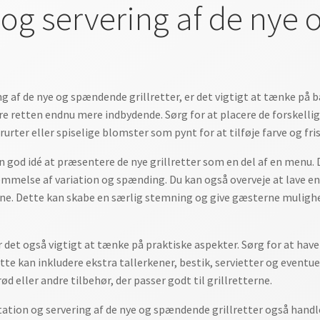
 og servering af de ny
g af de nye og spændende grillretter, er det vigtigt at tænke på
e retten endnu mere indbydende. Sørg for at placere de forskelli
rurter eller spiselige blomster som pynt for at tilføje farve og fri
n god idé at præsentere de nye grillretter som en del af en menu.
mmelse af variation og spænding. Du kan også overveje at lave en
e. Dette kan skabe en særlig stemning og give gæsterne muligh
er det også vigtigt at tænke på praktiske aspekter. Sørg for at hav
e kan inkludere ekstra tallerkener, bestik, servietter og eventuelt
ød eller andre tilbehør, der passer godt til grillretterne.
ntation og servering af de nye og spændende grillretter også han