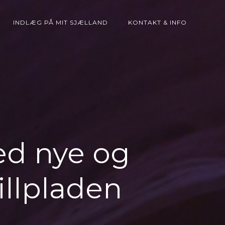
INDLÆG PÅ MIT SJÆLLAND
KONTAKT & INFO
ed nye og
illpladen