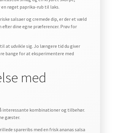
en røget paprika-rub til laks.
friske salsaer og cremede dip, er der et væld
efter dine egne præferencer. Prøv for
il at udvikle sig. Jo længere tid du giver
være bange for at eksperimentere med
velse med
på interessante kombinationer og tilbehør.
ne gæster.
rillede spareribs med en frisk ananas salsa