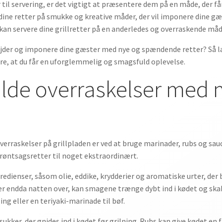
 til servering, er det vigtigt at præsentere dem på en måde, der få
te dine retter på smukke og kreative måder, der vil imponere dine gæ
du kan servere dine grillretter på en anderledes og overraskende måd
 højder og imponere dine gæster med nye og spændende retter? Så læs
kre, at du får en uforglemmelig og smagsfuld oplevelse.
lde overraskelser med 
erraskelser på grillpladen er ved at bruge marinader, rubs og sau
røntsagsretter til noget ekstraordinært.
redienser, såsom olie, eddike, krydderier og aromatiske urter, der 
ller endda natten over, kan smagene trænge dybt ind i kødet og sk
ng eller en teriyaki-marinade til bøf.
 sukker, der gnides ind i kødet før grilning. Rubs kan give kødet e