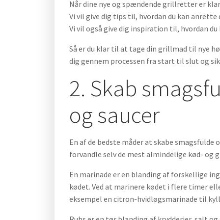
Når dine nye og spændende grillretter er klar
Vi vil give dig tips til, hvordan du kan anret
Vi vil også give dig inspiration til, hvordan 
Så er du klar til at tage din grillmad til nye
dig gennem processen fra start til slut og si
2. Skab smagsfu
og saucer
En af de bedste måder at skabe smagsfulde ov
forvandle selv de mest almindelige kød- og g
En marinade er en blanding af forskellige ing
kødet. Ved at marinere kødet i flere timer e
eksempel en citron-hvidløgsmarinade til kylli
Rubs er en tør blanding af krydderier, salt og