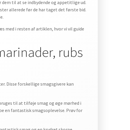
r dem til at se indbydende og appetitlige ud.
ster allerede før de har taget det første bid.
e.
 med i resten af artiklen, hvor vi vil guide
marinader, rubs
cer. Disse forskellige smagsgivere kan
bruges til at tilføje smag og øge mørhed i
abe en fantastisk smagsoplevelse. Prøv for
n fantastisk smag og en krydret skorpe,