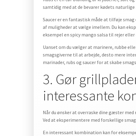
samtidig med at de bevarer kødets naturlige s
Saucer er en fantastisk måde at tilføje smag o
af muligheder at vælge imellem. Du kan eks
eksempel en spicy mango salsa til rejer eller
Uanset om du vælger at marinere, rubbe eller s
smagsgiverne til at arbejde, desto mere inte
marinader, rubs og saucer for at skabe smagsf
3. Gør grillplad
interessante ko
Når du ønsker at overraske dine gæster med n
Ved at eksperimentere med forskellige smagsn
En interessant kombination kan for eksempel v