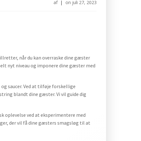
af
|
on
juli 27, 2023
illretter, når du kan overraske dine gæster
t helt nyt niveau og imponere dine gæster med
g saucer. Ved at tilføje forskellige
tring blandt dine gæster. Vi vil guide dig
risk oplevelse ved at eksperimentere med
r, der vil få dine gæsters smagsløg til at