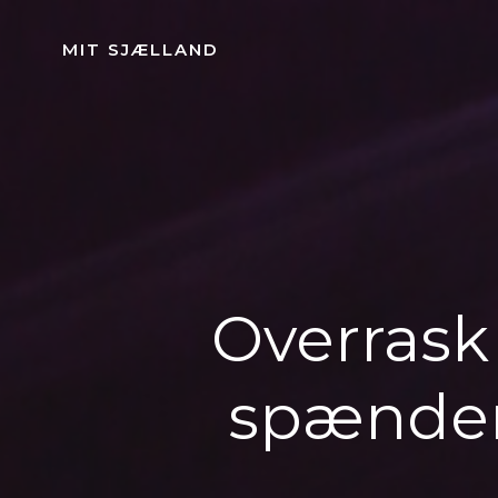
Videre
til
MIT SJÆLLAND
indhold
Overrask
spændend