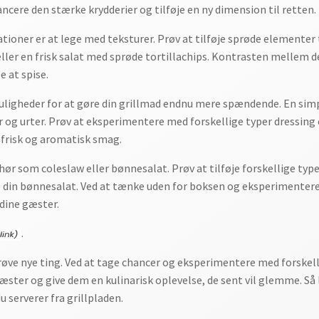
ancere den stærke krydderier og tilføje en ny dimension til retten.
er er at lege med teksturer. Prøv at tilføje sprøde elementer ti
ller en frisk salat med sprøde tortillachips. Kontrasten mellem det
e at spise.
ligheder for at gøre din grillmad endnu mere spændende. En simpe
ier og urter. Prøv at eksperimentere med forskellige typer dressing 
n frisk og aromatisk smag.
ehør som coleslaw eller bønnesalat. Prøv at tilføje forskellige type
 til din bønnesalat. Ved at tænke uden for boksen og eksperiment
 dine gæster.
.
 prøve nye ting. Ved at tage chancer og eksperimentere med forske
gæster og give dem en kulinarisk oplevelse, de sent vil glemme. Så l
 serverer fra grillpladen.