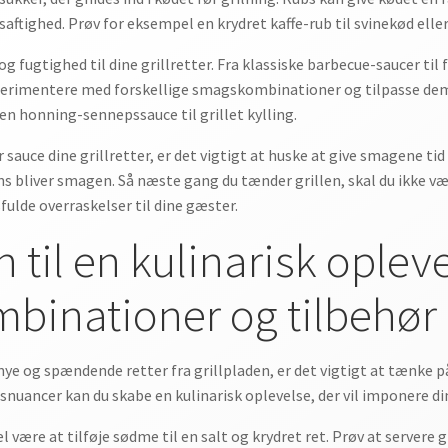
aftighed. Prøv for eksempel en krydret kaffe-rub til svinekød eller 
g fugtighed til dine grillretter. Fra klassiske barbecue-saucer til 
perimentere med forskellige smagskombinationer og tilpasse dem 
 en honning-sennepssauce til grillet kylling.
auce dine grillretter, er det vigtigt at huske at give smagene tid t
ns bliver smagen. Så næste gang du tænder grillen, skal du ikke 
ulde overraskelser til dine gæster.
en til en kulinarisk ople
mbinationer og tilbehør
ye og spændende retter fra grillpladen, er det vigtigt at tænke 
uancer kan du skabe en kulinarisk oplevelse, der vil imponere di
ære at tilføje sødme til en salt og krydret ret. Prøv at servere g