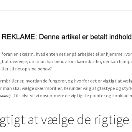
g foran en skærm, hvad enten det er på arbejdet eller hjemme i vore
igt at overveje, om man har behov for skærmbriller, der kan hjæl
ler til netop sine behov?
rmbriller er, hvordan de fungerer, og hvorfor det er vigtigt at vælg
når man skal vælge skærmbriller, herunder valg af glastype og styr
Til sidst vil vi opsummere de vigtigste pointer og konklude
igtigt at vælge de rigtig