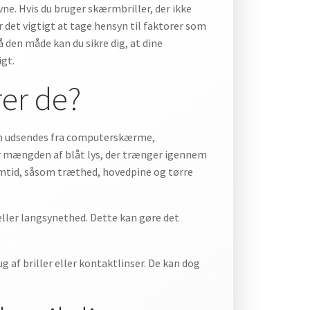
vne. Hvis du bruger skærmbriller, der ikke
r det vigtigt at tage hensyn til faktorer som
 den måde kan du sikre dig, at dine
igt.
er de?
 som udsendes fra computerskærme,
r mængden af blåt lys, der trænger igennem
mtid, såsom træthed, hovedpine og tørre
eller langsynethed. Dette kan gøre det
 af briller eller kontaktlinser. De kan dog