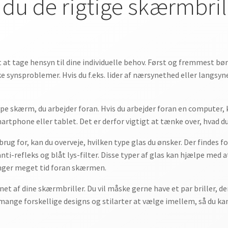
u de rigtige skærmbrille
t at tage hensyn til dine individuelle behov. Først og fremmest bør
 synsproblemer. Hvis du f.eks. lider af nærsynethed eller langsyn
ype skærm, du arbejder foran. Hvis du arbejder foran en computer,
artphone eller tablet. Det er derfor vigtigt at tænke over, hvad d
 brug for, kan du overveje, hvilken type glas du ønsker. Der findes 
 anti-refleks og blåt lys-filter. Disse typer af glas kan hjælpe me
ringer meget tid foran skærmen.
et af dine skærmbriller. Du vil måske gerne have et par briller, de
ange forskellige designs og stilarter at vælge imellem, så du kan 