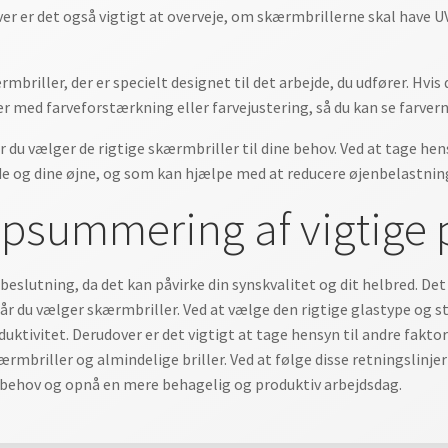
r er det også vigtigt at overveje, om skærmbrillerne skal have U
mbriller, der er specielt designet til det arbejde, du udfører. Hvi
er med farveforstærkning eller farvejustering, så du kan se farve
år du vælger de rigtige skærmbriller til dine behov. Ved at tage hens
ejde og dine øjne, og som kan hjælpe med at reducere øjenbelastni
psummering af vigtige 
beslutning, da det kan påvirke din synskvalitet og dit helbred. Det 
 når du vælger skærmbriller. Ved at vælge den rigtige glastype og 
uktivitet. Derudover er det vigtigt at tage hensyn til andre fakto
rmbriller og almindelige briller. Ved at følge disse retningslinjer 
e behov og opnå en mere behagelig og produktiv arbejdsdag.