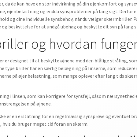
er, da de kan have en stor indvirkning på din øjenkomfort og synse
pine, øjenbelastning og endda synsproblemer på lang sigt. Derfor e
old og dine individuelle synsbehov, når du vælger skærmbriller. På
 og beskyttelse for at undgå ubehag og beskytte dit syn på lang s
iller og hvordan funger
 der er designet til at beskytte øjnene mod den blålige stråling,
 type briller har en særlig belægning på linserne, som reducere
rne på øjenbelastning, som mange oplever efter lang tids skær
ing i linsen, som kan korrigere for synsfejl, såsom nærsynethed 
anstrengelsen på øjnene.
kke er en erstatning for en regelmæssig synsprøve og eventuel brug
ne, hvis du bruger meget tid foran en skærm.