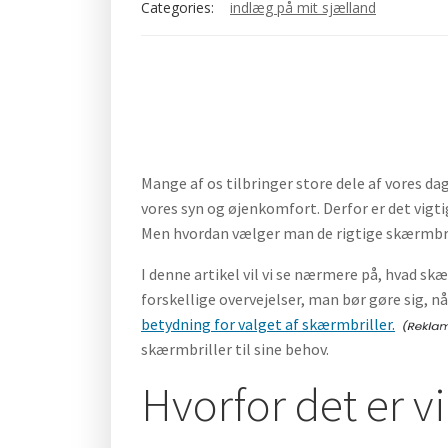
Categories:
indlæg på mit sjælland
Mange af os tilbringer store dele af vores da
vores syn og øjenkomfort. Derfor er det vigt
Men hvordan vælger man de rigtige skærmbril
I denne artikel vil vi se nærmere på, hvad skæ
forskellige overvejelser, man bør gøre sig, 
betydning for valget af skærmbriller.
skærmbriller til sine behov.
Hvorfor det er v