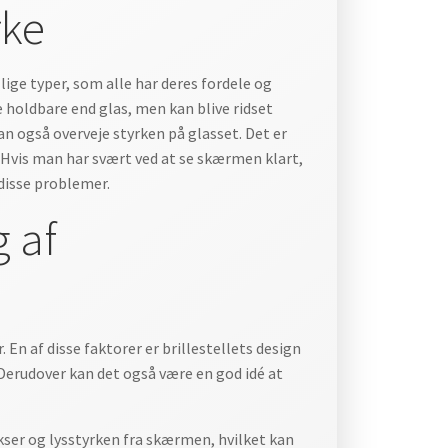
rke
lige typer, som alle har deres fordele og
e holdbare end glas, men kan blive ridset
n også overveje styrken på glasset. Det er
 Hvis man har svært ved at se skærmen klart,
 disse problemer.
g af
 En af disse faktorer er brillestellets design
t. Derudover kan det også være en god idé at
kser og lysstyrken fra skærmen, hvilket kan