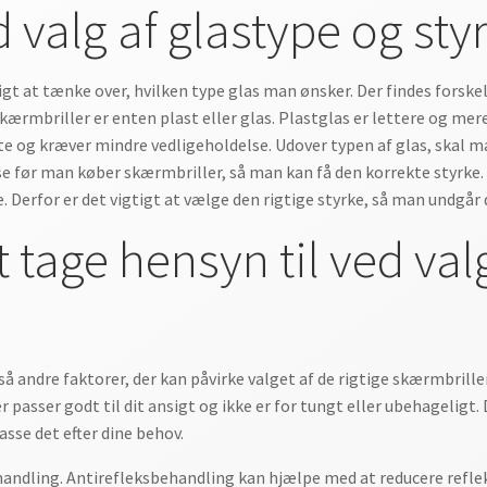
 valg af glastype og sty
gt at tænke over, hvilken type glas man ønsker. Der findes forskel
kærmbriller er enten plast eller glas. Plastglas er lettere og mer
te og kræver mindre vedligeholdelse. Udover typen af glas, skal ma
se før man køber skærmbriller, så man kan få den korrekte styrke.
. Derfor er det vigtigt at vælge den rigtige styrke, så man undgår
 tage hensyn til ved val
å andre faktorer, der kan påvirke valget af de rigtige skærmbriller.
der passer godt til dit ansigt og ikke er for tungt eller ubehagelig
passe det efter dine behov.
handling. Antirefleksbehandling kan hjælpe med at reducere refle