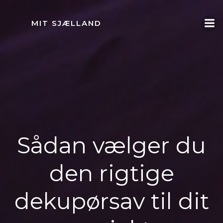
Videre
til
MIT SJÆLLAND
indhold
Sådan vælger du
den rigtige
dekupørsav til dit