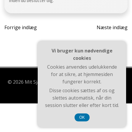
inden du beslutter dig.
Indlægsnavigation
Indlæ
Forrige indlæg
Næste indlæg
Vi bruger kun nødvendige
cookies
Cookies anvendes udelukkende
for at sikre, at hjemmesiden
fungerer korrekt.
© 2026 Mit Sjælland. Bygget ved at bruge WordPress
og Brite Theme .
Disse cookies sættes af os og
slettes automatisk, når din
session slutter eller efter kort tid.
CVR DK3740 7739
OK