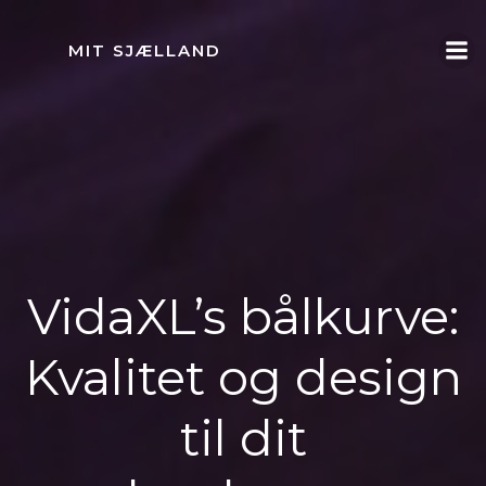
Videre
til
MIT SJÆLLAND
indhold
VidaXL’s bålkurve:
Kvalitet og design
til dit