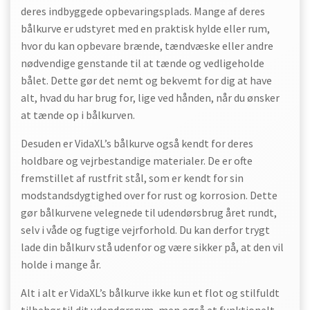
deres indbyggede opbevaringsplads. Mange af deres
bålkurve er udstyret med en praktisk hylde eller rum,
hvor du kan opbevare brænde, tændvæske eller andre
nødvendige genstande til at tænde og vedligeholde
bålet. Dette gør det nemt og bekvemt for dig at have
alt, hvad du har brug for, lige ved hånden, når du ønsker
at tænde op i bålkurven.
Desuden er VidaXL’s bålkurve også kendt for deres
holdbare og vejrbestandige materialer. De er ofte
fremstillet af rustfrit stål, som er kendt for sin
modstandsdygtighed over for rust og korrosion. Dette
gør bålkurvene velegnede til udendørsbrug året rundt,
selv i våde og fugtige vejrforhold. Du kan derfor trygt
lade din bålkurv stå udenfor og være sikker på, at den vil
holde i mange år.
Alt i alt er VidaXL’s bålkurve ikke kun et flot og stilfuldt