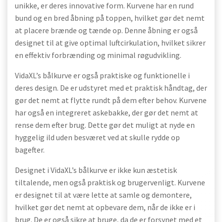
unikke, er deres innovative form. Kurvene har en rund
bund og en bred åbning på toppen, hvilket gør det nemt
at placere brænde og tænde op. Denne åbning er også
designet til at give optimal luftcirkulation, hvilket sikrer
en effektiv forbrænding og minimal røgudvikling.
VidaXL’s bålkurve er også praktiske og funktionelle i
deres design. De er udstyret med et praktisk håndtag, der
gør det nemt at flytte rundt på dem efter behov. Kurvene
har også en integreret askebakke, der gør det nemt at
rense dem efter brug. Dette gør det muligt at nyde en
hyggelig ild uden besværet ved at skulle rydde op
bagefter.
Designet i VidaXL’s bålkurve er ikke kun æstetisk
tiltalende, men også praktisk og brugervenligt. Kurvene
er designet til at være lette at samle og demontere,
hvilket gør det nemt at opbevare dem, når de ikke er i
brug. De er også sikre at bruge, da de er forsynet med et