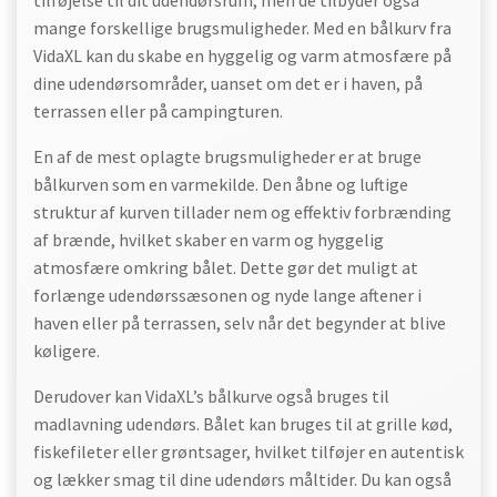
tilføjelse til dit udendørsrum, men de tilbyder også
mange forskellige brugsmuligheder. Med en bålkurv fra
VidaXL kan du skabe en hyggelig og varm atmosfære på
dine udendørsområder, uanset om det er i haven, på
terrassen eller på campingturen.
En af de mest oplagte brugsmuligheder er at bruge
bålkurven som en varmekilde. Den åbne og luftige
struktur af kurven tillader nem og effektiv forbrænding
af brænde, hvilket skaber en varm og hyggelig
atmosfære omkring bålet. Dette gør det muligt at
forlænge udendørssæsonen og nyde lange aftener i
haven eller på terrassen, selv når det begynder at blive
køligere.
Derudover kan VidaXL’s bålkurve også bruges til
madlavning udendørs. Bålet kan bruges til at grille kød,
fiskefileter eller grøntsager, hvilket tilføjer en autentisk
og lækker smag til dine udendørs måltider. Du kan også