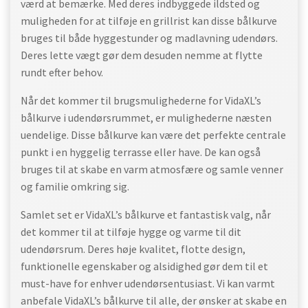
værd at bemærke. Med deres indbyggede ildsted og
muligheden for at tilføje en grillrist kan disse bålkurve
bruges til både hyggestunder og madlavning udendørs.
Deres lette vægt gør dem desuden nemme at flytte
rundt efter behov.
Når det kommer til brugsmulighederne for VidaXL’s
bålkurve i udendørsrummet, er mulighederne næsten
uendelige. Disse bålkurve kan være det perfekte centrale
punkt i en hyggelig terrasse eller have. De kan også
bruges til at skabe en varm atmosfære og samle venner
og familie omkring sig.
Samlet set er VidaXL’s bålkurve et fantastisk valg, når
det kommer til at tilføje hygge og varme til dit
udendørsrum. Deres høje kvalitet, flotte design,
funktionelle egenskaber og alsidighed gør dem til et
must-have for enhver udendørsentusiast. Vi kan varmt
anbefale VidaXL’s bålkurve til alle, der ønsker at skabe en