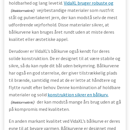
holdbarhed og lang levetid.
VidaXL bruger robuste og
vejrbestandige materialer som rustfrit
stål og pulverlakeret jern, der kan modstå selv de mest
udfordrende vejrforhold. Disse materialer sikrer, at
bålkurvene kan bruges året rundt uden at miste deres
kvalitet eller æstetiske appel.
Derudover er VidaXL’s bålkurve også kendt for deres
solide konstruktion. De er designet til at være stabile og
sikre, så du kan nyde dit bål uden bekymring. Bålkurvene
har også en god størrelse, der giver tilstrækkelig plads
til brænde, samtidig med at de er lette at håndtere og
flytte rundt efter behov. Denne kombination af holdbare
materialer og solid
konstruktion sikrer en bålkurv,
der kan modstå mange års brug uden at gå
på kompromis med kvaliteten.
En anden markant kvalitet ved VidaXL’s bålkurve er deres
evne til at bevare varmen. Bålkurvene er designet med