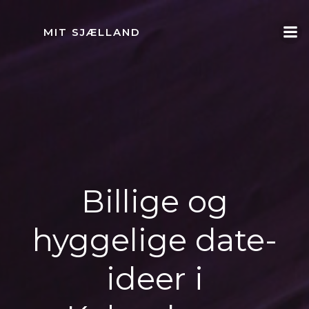
Videre
til
MIT SJÆLLAND
indhold
Billige og
hyggelige date-
ideer i