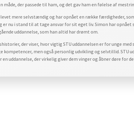
en måde, der passede til ham, og det gav ham en følelse af mestring
 blevet mere selvstændig og har opnået en række færdigheder, som
 er nu i stand til at tage ansvar for sit eget liv. Simon har opnåe
egående uddannelse, som han altid har drømt om.
shistorier, der viser, hvor vigtig STU uddannelsen er for unge m
ge kompetencer, men også personlig udvikling og selvtillid. STU 
t er en uddannelse, der virkelig giver dem vinger og åbner døre for 
ion