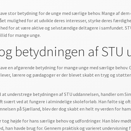
have stor betydning for de unge med særlige behov. Mange af dem 
et mulighed for at udvikle deres interesser, styrke deres færdighe
hed for at være aktive og selvstændige deltagere i samfundet. ST
tillid for mange unge.
 og betydningen af STU
 have en afgørende betydning for mange unge med særlige behov. G
ever, lærere og pædagoger er der blevet skabt en tryg og støtte
 til at understrege betydningen af STU uddannelsen, handler om Si
 svært ved at fungere i almindelige skoleforløb. Han følte sig of
nelsen på Sjælland, blev der dog skabt en helt ny verden for ham
er tog højde for hans særlige behov og udfordringer. Han blev mø
, han havde brug for. Gennem praktisk og varieret undervisning f