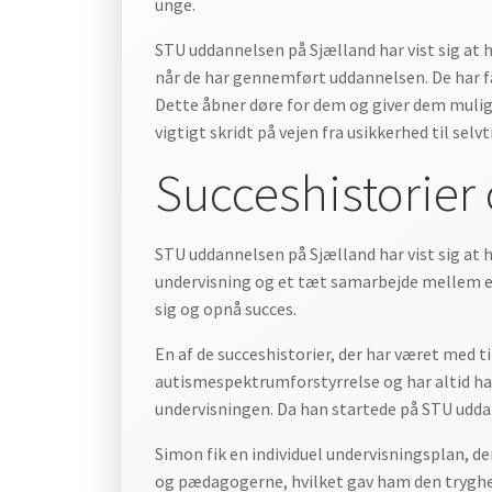
unge.
STU uddannelsen på Sjælland har vist sig at 
når de har gennemført uddannelsen. De har få
Dette åbner døre for dem og giver dem mulig
vigtigt skridt på vejen fra usikkerhed til selv
Succeshistorier
STU uddannelsen på Sjælland har vist sig at
undervisning og et tæt samarbejde mellem el
sig og opnå succes.
En af de succeshistorier, der har været med
autismespektrumforstyrrelse og har altid haft
undervisningen. Da han startede på STU uddan
Simon fik en individuel undervisningsplan, d
og pædagogerne, hvilket gav ham den tryghed