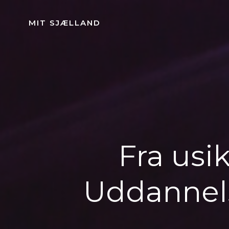
Videre
til
MIT SJÆLLAND
indhold
Fra usik
Uddannels