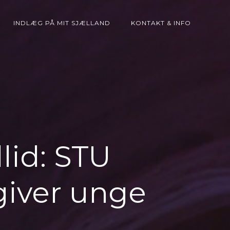
INDLÆG PÅ MIT SJÆLLAND
KONTAKT & INFO
llid: STU
giver unge