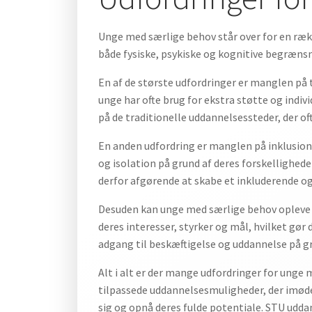
Unge med særlige behov står over for en ræk
både fysiske, psykiske og kognitive begrænsni
En af de største udfordringer er manglen på 
unge har ofte brug for ekstra støtte og indiv
på de traditionelle uddannelsessteder, der of
En anden udfordring er manglen på inklusio
og isolation på grund af deres forskellighede
derfor afgørende at skabe et inkluderende og
Desuden kan unge med særlige behov opleve udf
deres interesser, styrker og mål, hvilket gør 
adgang til beskæftigelse og uddannelse på g
Alt i alt er der mange udfordringer for unge 
tilpassede uddannelsesmuligheder, der imødek
sig og opnå deres fulde potentiale. STU udd