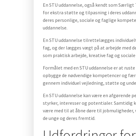
En STU uddannelse, også kendt som Særligt T
for ekstra støtte og tilpasning i deres uddan
deres personlige, sociale og faglige kompete
uddannelse.
En STU uddannelse tilrettelægges individuel
fag, og der lægges vægt på at arbejde med d
som praktisk arbejde, kreative fag og social
Formålet med en STU uddannelse er at ruste d
opbygge de nødvendige kompetencer og færd
gennem individuel vejledning, støtte og unde
En STU uddannelse kan være en afgørende per
styrker, interesser og potentialer. Samtidig 
være med til at åbne døre til jobmuligheder, 
de unge og deres fremtid.
Udfordringer fo