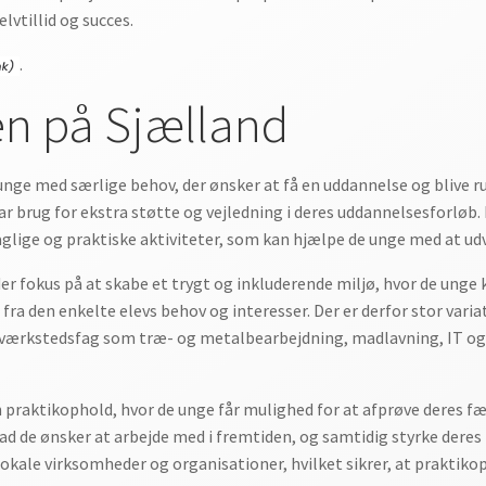
lvtillid og succes.
.
n på Sjælland
unge med særlige behov, der ønsker at få en uddannelse og blive ru
har brug for ekstra støtte og vejledning i deres uddannelsesforløb.
faglige og praktiske aktiviteter, som kan hjælpe de unge med at u
r fokus på at skabe et trygt og inkluderende miljø, hvor de unge 
fra den enkelte elevs behov og interesser. Der er derfor stor varia
værkstedsfag som træ- og metalbearbejdning, madlavning, IT og
 praktikophold, hvor de unge får mulighed for at afprøve deres fær
vad de ønsker at arbejde med i fremtiden, og samtidig styrke dere
ale virksomheder og organisationer, hvilket sikrer, at praktiko