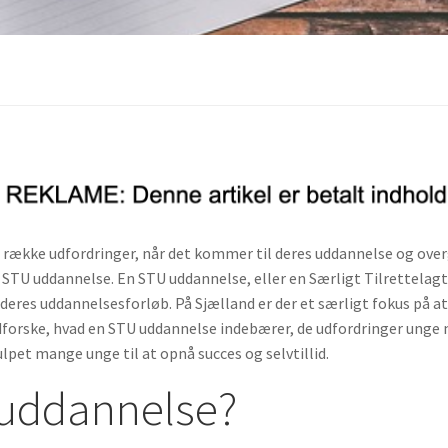
n række udfordringer, når det kommer til deres uddannelse og over
n STU uddannelse. En STU uddannelse, eller en Særligt Tilrettelag
 deres uddannelsesforløb. På Sjælland er der et særligt fokus på at 
i udforske, hvad en STU uddannelse indebærer, de udfordringer unge
pet mange unge til at opnå succes og selvtillid.
 uddannelse?