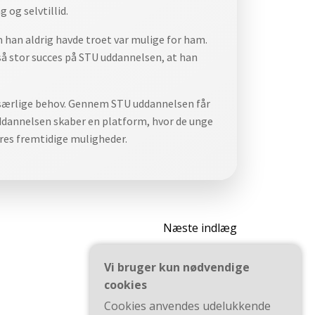
 og selvtillid.
 han aldrig havde troet var mulige for ham.
t så stor succes på STU uddannelsen, at han
ed særlige behov. Gennem STU uddannelsen får
uddannelsen skaber en platform, hvor de unge
deres fremtidige muligheder.
Indlægsna
Næste indlæg
Vi bruger kun nødvendige
cookies
Cookies anvendes udelukkende