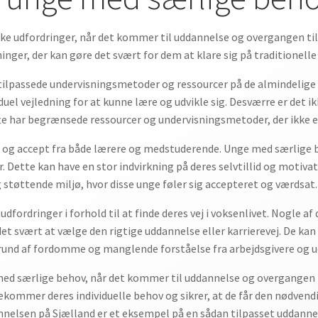
ke udfordringer, når det kommer til uddannelse og overgangen til
nger, der kan gøre det svært for dem at klare sig på traditionell
tilpassede undervisningsmetoder og ressourcer på de almindelige 
iduel vejledning for at kunne lære og udvikle sig. Desværre er det
te har begrænsede ressourcer og undervisningsmetoder, der ikke er 
n og accept fra både lærere og medstuderende. Unge med særlige
r. Dette kan have en stor indvirkning på deres selvtillid og motiva
 støttende miljø, hvor disse unge føler sig accepteret og værdsat.
ordringer i forhold til at finde deres vej i voksenlivet. Nogle af 
det svært at vælge den rigtige uddannelse eller karrierevej. De kan 
rund af fordomme og manglende forståelse fra arbejdsgivere og u
med særlige behov, når det kommer til uddannelse og overgangen til
ommer deres individuelle behov og sikrer, at de får den nødvendi
annelsen på Sjælland er et eksempel på en sådan tilpasset uddann