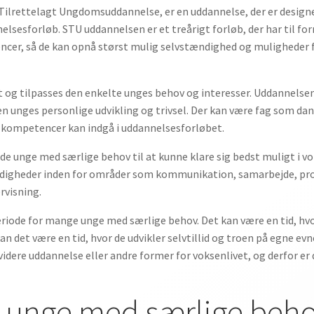
ilrettelagt Ungdomsuddannelse, er en uddannelse, der er designet
nelsesforløb. STU uddannelsen er et treårigt forløb, der har til fo
ncer, så de kan opnå størst mulig selvstændighed og muligheder fo
t og tilpasses den enkelte unges behov og interesser. Uddannelsen
en unges personlige udvikling og trivsel. Der kan være fag som d
e kompetencer kan indgå i uddannelsesforløbet.
e unge med særlige behov til at kunne klare sig bedst muligt i vok
igheder inden for områder som kommunikation, samarbejde, pro
rvisning.
iode for mange unge med særlige behov. Det kan være en tid, hvo
kan det være en tid, hvor de udvikler selvtillid og troen på egne 
videre uddannelse eller andre former for voksenlivet, og derfor er
r unge med særlige beh