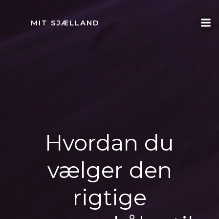
Videre
til
MIT SJÆLLAND
indhold
Hvordan du
vælger den
rigtige