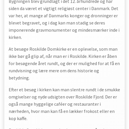
Bygningen blev grundlagt i det 12. århundrede og har
siden da været et vigtigt religiøst center i Danmark. Det
var her, at mange af Danmarks konger og dronninger er
blevet begravet, og i dag kan man stadig se deres
imponerende gravmonumenter og mindesmærker inde i
kirken.
At besøge Roskilde Domkirke er en oplevelse, som man
ikke bør gå glip af, når man er i Roskilde. Kirken er åben
for besøgende året rundt, og der er mulighed for at få en
rundvisning og lære mere om dens historie og
betydning.
Efter et besøg i kirken kan man slentre rundt i de smukke
omgivelser og nyde udsigten over Roskilde Fjord. Der er
også mange hyggelige caféer og restauranter i
nærheden, hvor man kan få en lækker frokost eller en
kop kaffe.