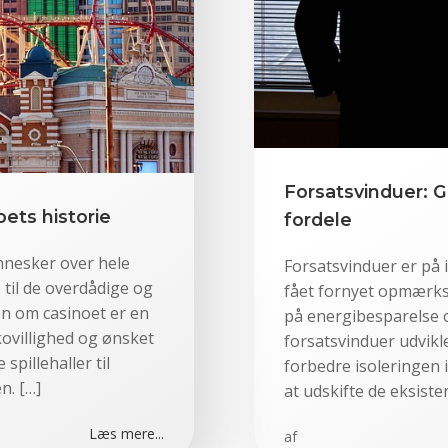
Forsatsvinduer:
oets historie
fordele
nnesker over hele
Forsatsvinduer er på 
 til de overdådige og
fået fornyet opmærks
ien om casinoet er en
på energibesparelse 
ovillighed og ønsket
forsatsvinduer udvikle
pillehaller til
forbedre isoleringen
n. […]
at udskifte de eksiste
Læs mere...
af