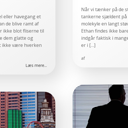
Når vi tænker på de s
el eller havegang et
tankerne sjældent på e
an de blive ramt af
molekyle en langt størr
ikke blot fliserne til
Ethan findes ikke bar
re dem glatte og
indgår faktisk i mange
t ikke være hverken
er i […]
af
Læs mere...