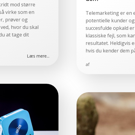
kridt mod større
så virke som en
Telemarketing er en e
r, prøver og
potentielle kunder og
 ved, hvor du skal
succesfulde opkald er
du at tage dit
klassiske fejl, som k
resultatet. Heldigvis
hvis du kender dem på
Læs mere...
af