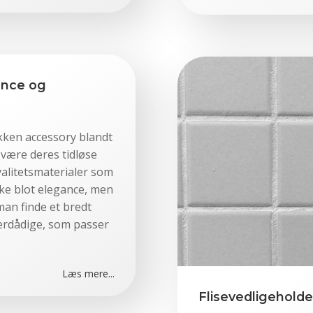
ance og
kken accessory blandt
være deres tidløse
valitetsmaterialer som
kke blot elegance, men
man finde et bredt
overdådige, som passer
Læs mere...
Flisevedligeholde