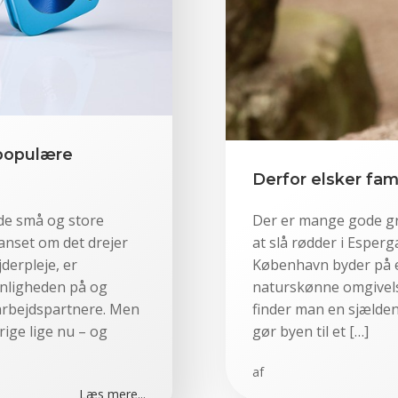
 populære
Derfor elsker fam
åde små og store
Der er mange gode gru
anset om det drejer
at slå rødder i Esper
derpleje, er
København byder på e
ynligheden på og
naturskønne omgivels
marbejdspartnere. Men
finder man en sjælden 
rige lige nu – og
gør byen til et […]
af
Læs mere...